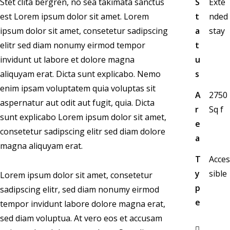
Stet clita bergren, no sea takimata sanctus
S
Exte
est Lorem ipsum dolor sit amet. Lorem
t
nded
ipsum dolor sit amet, consetetur sadipscing
a
stay
elitr sed diam nonumy eirmod tempor
t
invidunt ut labore et dolore magna
u
aliquyam erat. Dicta sunt explicabo. Nemo
s
enim ipsam voluptatem quia voluptas sit
A
2750
aspernatur aut odit aut fugit, quia. Dicta
r
Sq f
sunt explicabo Lorem ipsum dolor sit amet,
e
consetetur sadipscing elitr sed diam dolore
a
magna aliquyam erat.
T
Acces
y
sible
Lorem ipsum dolor sit amet, consetetur
p
sadipscing elitr, sed diam nonumy eirmod
e
tempor invidunt labore dolore magna erat,
sed diam voluptua. At vero eos et accusam